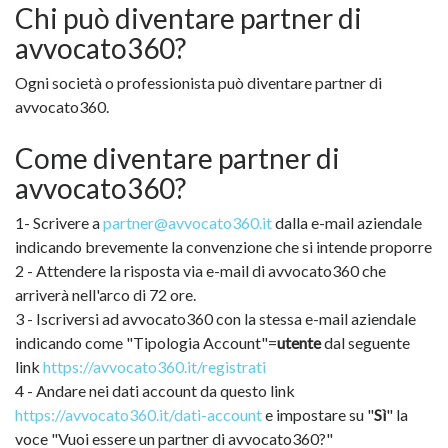
Chi può diventare partner di
avvocato360?
Ogni società o professionista può diventare partner di
avvocato360.
Come diventare partner di
avvocato360?
1- Scrivere a
partner@avvocato360.it
dalla e-mail aziendale
indicando brevemente la convenzione che si intende proporre
2 - Attendere la risposta via e-mail di avvocato360 che
arriverà nell'arco di 72 ore.
3 - Iscriversi ad avvocato360 con la stessa e-mail aziendale
indicando come "Tipologia Account"=
utente
dal seguente
link
https://avvocato360.it/registrati
4 - Andare nei dati account da questo link
https://avvocato360.it/dati-account
e impostare su "
Sì
" la
voce "Vuoi essere un partner di avvocato360?"