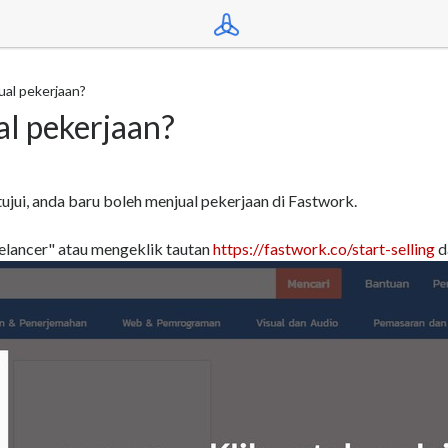
ual pekerjaan?
l pekerjaan?
tujui, anda baru boleh menjual pekerjaan di Fastwork.
lancer" atau mengeklik tautan
https://fastwork.co/start-selling
d