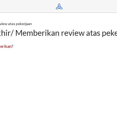
eview atas pekerjaan
akhir/ Memberikan review atas pek
berikan?