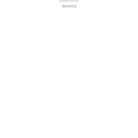
powered by
SlimFAQ